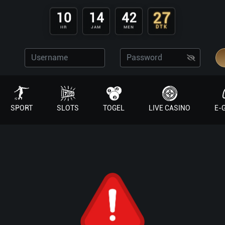
10
14
42
26
HR
JAM
MEN
DTK
SPORT
SLOTS
TOGEL
LIVE CASINO
E-