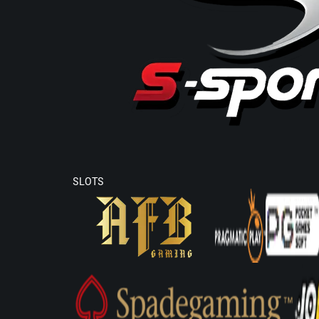
SLOTS