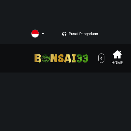
Pusat Pengaduan
HOME