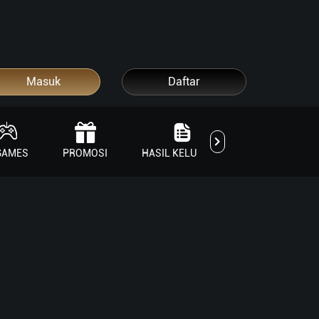
Masuk
Daftar
GAMES
PROMOSI
HASIL KELUARAN