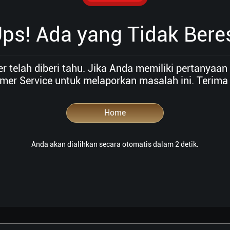
ps! Ada yang Tidak Bere
telah diberi tahu. Jika Anda memiliki pertanyaan l
mer Service untuk melaporkan masalah ini. Terima 
Home
Anda akan dialihkan secara otomatis dalam 1 detik.