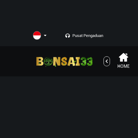
Pusat Pengaduan
HOME