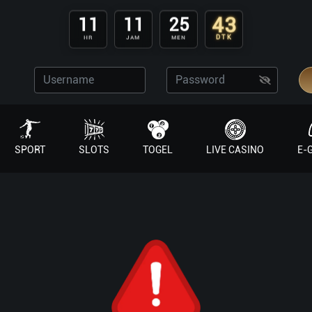
11
11
25
42
HR
JAM
MEN
DTK
SPORT
SLOTS
TOGEL
LIVE CASINO
E-