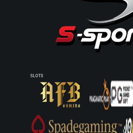
SLOTS