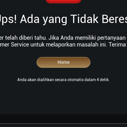
ps! Ada yang Tidak Bere
telah diberi tahu. Jika Anda memiliki pertanyaan l
mer Service untuk melaporkan masalah ini. Terima 
Home
Anda akan dialihkan secara otomatis dalam 3 detik.