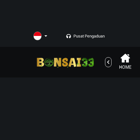
Pusat Pengaduan
HOME