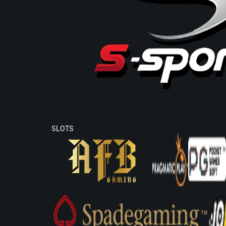
SLOTS