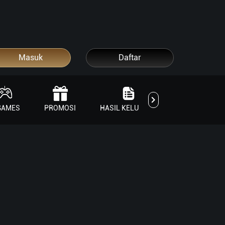
Masuk
Daftar
GAMES
PROMOSI
HASIL KELUARAN